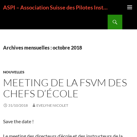
Aller
ASPI – Association Suisse des Pilotes Instructeurs
au
MENU
contenu
Recherche
PRINCI
Archives mensuelles : octobre 2018
NOUVELLES
MEETING DE LA FSVM DES
CHEFS D’ÉCOLE
31/10/2018
EVELYNE NICOLET
Save the date !
Le meeting des directeurs d’école et des instructeurs de la